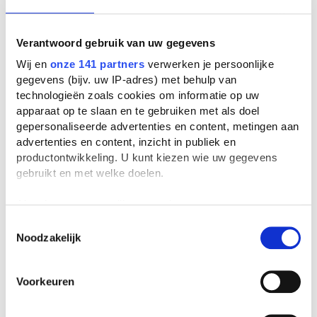
Verantwoord gebruik van uw gegevens
Wij en
onze 141 partners
verwerken je persoonlijke
gegevens (bijv. uw IP-adres) met behulp van
technologieën zoals cookies om informatie op uw
apparaat op te slaan en te gebruiken met als doel
gepersonaliseerde advertenties en content, metingen aan
advertenties en content, inzicht in publiek en
productontwikkeling. U kunt kiezen wie uw gegevens
gebruikt en met welke doelen.
Als u het toestaat, willen we ook graag:
Informatie verzamelen over uw geografische
Toestemmingsselectie
Noodzakelijk
locatie, die tot een paar meter nauwkeurig kan zijn
Uw apparaat identificeren door het actief te
scannen op specifieke eigenschappen (fingerprinting)
Voorkeuren
Lees meer over hoe uw persoonlijke gegevens worden
verwerkt en stel uw voorkeuren in het
detailgedeelte
in.