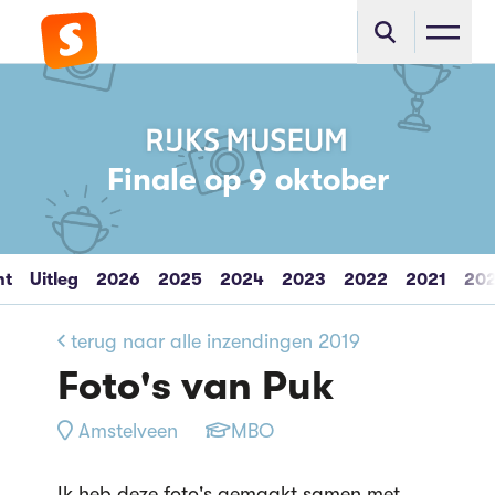
Finale op 9 oktober
ht
Uitleg
2026
2025
2024
2023
2022
2021
20
terug naar alle inzendingen 2019
Foto's van Puk
Amstelveen
MBO
Ik heb deze foto's gemaakt samen met