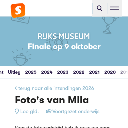
Finale op 9 oktober
ht
Uitleg
2025
2024
2023
2022
2021
2020
20
terug naar alle inzendingen 2026
Foto's van Mila
Loo gld.
Voortgezet onderwijs
Voor de fotowedstrijd heb ik gekozen voor