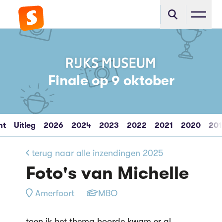
Finale op 9 oktober
ht
Uitleg
2026
2024
2023
2022
2021
2020
20
terug naar alle inzendingen 2025
Foto's van Michelle
Amerfoort
MBO
toen ik het thema hoorde kwam er al