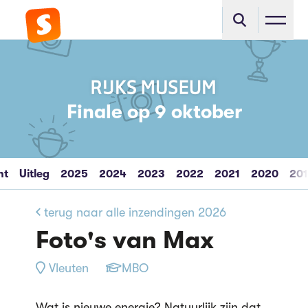
Finale op 9 oktober
ht
Uitleg
2025
2024
2023
2022
2021
2020
20
terug naar alle inzendingen 2026
Foto's van Max
Vleuten
MBO
Wat is nieuwe energie? Natuurlijk zijn dat