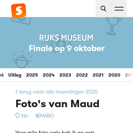
Finale op 9 oktober
ht
Uitleg
2025
2024
2023
2022
2021
2020
20
terug naar alle inzendingen 2026
Foto's van Maud
lith
MBO
Voor mijn foto serie heb ik na wat