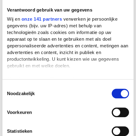
Verantwoord gebruik van uw gegevens
Wij en
onze 141 partners
verwerken je persoonlijke
gegevens (bijv. uw IP-adres) met behulp van
technologieën zoals cookies om informatie op uw
apparaat op te slaan en te gebruiken met als doel
gepersonaliseerde advertenties en content, metingen aan
advertenties en content, inzicht in publiek en
productontwikkeling. U kunt kiezen wie uw gegevens
gebruikt en met welke doelen.
Als u het toestaat, willen we ook graag:
Informatie verzamelen over uw geografische
Toestemmingsselectie
Noodzakelijk
locatie, die tot een paar meter nauwkeurig kan zijn
Uw apparaat identificeren door het actief te
scannen op specifieke eigenschappen (fingerprinting)
Voorkeuren
Lees meer over hoe uw persoonlijke gegevens worden
verwerkt en stel uw voorkeuren in het
detailgedeelte
in.
U kunt uw toestemming op elk moment wijzigen of
Statistieken
intrekken in de Cookieverklaring.