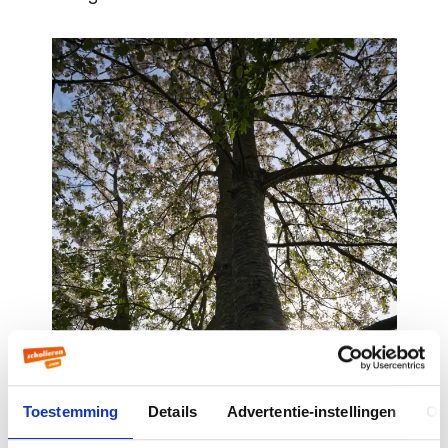
Toestemming
Details
Advertentie-instellingen
Ov