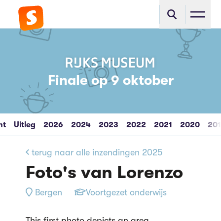
Finale op 9 oktober
ht
Uitleg
2026
2024
2023
2022
2021
2020
20
terug naar alle inzendingen 2025
Foto's van Lorenzo
Bergen
Voortgezet onderwijs
This first photo depicts an area