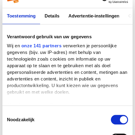
Toestemming
Details
Advertentie-instellingen
Ov
Verantwoord gebruik van uw gegevens
Wij en
onze 141 partners
verwerken je persoonlijke
gegevens (bijv. uw IP-adres) met behulp van
technologieën zoals cookies om informatie op uw
apparaat op te slaan en te gebruiken met als doel
gepersonaliseerde advertenties en content, metingen aan
advertenties en content, inzicht in publiek en
productontwikkeling. U kunt kiezen wie uw gegevens
gebruikt en met welke doelen.
Als u het toestaat, willen we ook graag:
Informatie verzamelen over uw geografische
Toestemmingsselectie
Noodzakelijk
locatie, die tot een paar meter nauwkeurig kan zijn
Uw apparaat identificeren door het actief te
scannen op specifieke eigenschappen (fingerprinting)