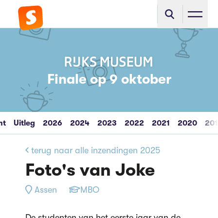
Finale op 9 oktober
ht
Uitleg
2026
2024
2023
2022
2021
2020
20
terug naar alle inzendingen 2025
Foto's van Joke
Assen
MBO
De studenten van het eerste jaar van de