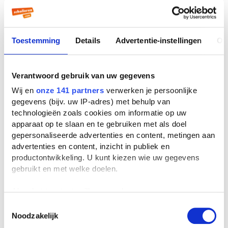
Toestemming
Details
Advertentie-instellingen
Ov
Verantwoord gebruik van uw gegevens
Wij en
onze 141 partners
verwerken je persoonlijke
gegevens (bijv. uw IP-adres) met behulp van
technologieën zoals cookies om informatie op uw
apparaat op te slaan en te gebruiken met als doel
gepersonaliseerde advertenties en content, metingen aan
advertenties en content, inzicht in publiek en
productontwikkeling. U kunt kiezen wie uw gegevens
gebruikt en met welke doelen.
Als u het toestaat, willen we ook graag:
Informatie verzamelen over uw geografische
Toestemmingsselectie
Noodzakelijk
locatie, die tot een paar meter nauwkeurig kan zijn
Uw apparaat identificeren door het actief te