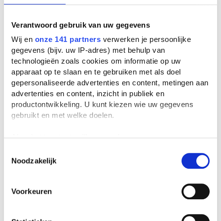
Verantwoord gebruik van uw gegevens
Wij en
onze 141 partners
verwerken je persoonlijke
gegevens (bijv. uw IP-adres) met behulp van
technologieën zoals cookies om informatie op uw
apparaat op te slaan en te gebruiken met als doel
gepersonaliseerde advertenties en content, metingen aan
advertenties en content, inzicht in publiek en
productontwikkeling. U kunt kiezen wie uw gegevens
gebruikt en met welke doelen.
Als u het toestaat, willen we ook graag:
Informatie verzamelen over uw geografische
Toestemmingsselectie
Noodzakelijk
locatie, die tot een paar meter nauwkeurig kan zijn
Uw apparaat identificeren door het actief te
scannen op specifieke eigenschappen (fingerprinting)
Voorkeuren
Lees meer over hoe uw persoonlijke gegevens worden
verwerkt en stel uw voorkeuren in het
detailgedeelte
in.
U kunt uw toestemming op elk moment wijzigen of