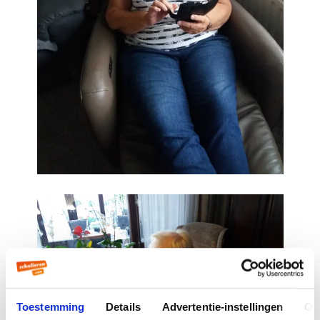
Toestemming
Details
Advertentie-instellingen
Ov