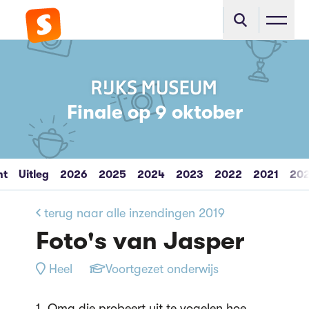
Finale op 9 oktober
ht
Uitleg
2026
2025
2024
2023
2022
2021
20
terug naar alle inzendingen 2019
Foto's van Jasper
Heel
Voortgezet onderwijs
1. Oma die probeert uit te vogelen hoe