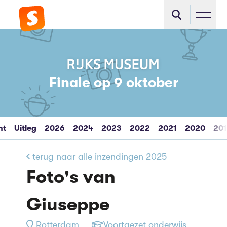
Finale op 9 oktober
ht
Uitleg
2026
2024
2023
2022
2021
2020
20
terug naar alle inzendingen 2025
Foto's van
Giuseppe
Rotterdam
Voortgezet onderwijs