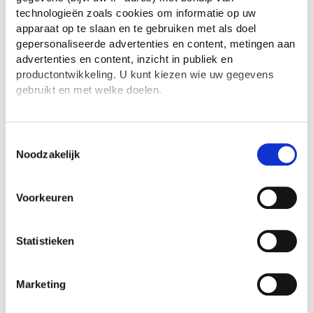
technologieën zoals cookies om informatie op uw
apparaat op te slaan en te gebruiken met als doel
gepersonaliseerde advertenties en content, metingen aan
advertenties en content, inzicht in publiek en
productontwikkeling. U kunt kiezen wie uw gegevens
gebruikt en met welke doelen.
Als u het toestaat, willen we ook graag:
Informatie verzamelen over uw geografische
Toestemmingsselectie
Noodzakelijk
locatie, die tot een paar meter nauwkeurig kan zijn
Uw apparaat identificeren door het actief te
scannen op specifieke eigenschappen (fingerprinting)
Voorkeuren
Lees meer over hoe uw persoonlijke gegevens worden
verwerkt en stel uw voorkeuren in het
detailgedeelte
in.
U kunt uw toestemming op elk moment wijzigen of
Statistieken
intrekken in de Cookieverklaring.
We gebruiken cookies om content en advertenties te
Marketing
personaliseren, om functies voor social media te bieden
en om ons websiteverkeer te analyseren. Ook delen we