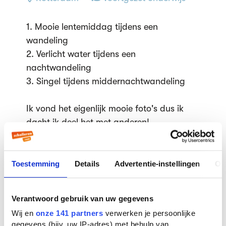
1. Mooie lentemiddag tijdens een
wandeling
2. Verlicht water tijdens een
nachtwandeling
3. Singel tijdens middernachtwandeling
Ik vond het eigenlijk mooie foto's dus ik
dacht ik deel het met anderen!
Toestemming
Details
Advertentie-instellingen
Ov
Verantwoord gebruik van uw gegevens
Wij en
onze 141 partners
verwerken je persoonlijke
gegevens (bijv. uw IP-adres) met behulp van