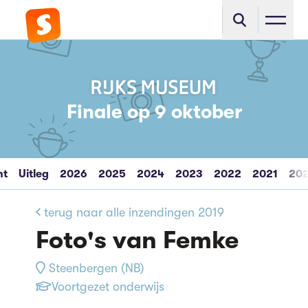
Finale op 9 oktober
ht
Uitleg
2026
2025
2024
2023
2022
2021
20
terug naar alle inzendingen 2019
Foto's van Femke
Steenbergen (NB)
Voortgezet onderwijs