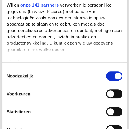
Wij en
onze 141 partners
verwerken je persoonlijke
gegevens (bijv. uw IP-adres) met behulp van
technologieën zoals cookies om informatie op uw
apparaat op te slaan en te gebruiken met als doel
gepersonaliseerde advertenties en content, metingen aan
advertenties en content, inzicht in publiek en
productontwikkeling. U kunt kiezen wie uw gegevens
gebruikt en met welke doelen.
Als u het toestaat, willen we ook graag:
Informatie verzamelen over uw geografische
Toestemmingsselectie
Noodzakelijk
locatie, die tot een paar meter nauwkeurig kan zijn
Uw apparaat identificeren door het actief te
scannen op specifieke eigenschappen (fingerprinting)
Voorkeuren
Lees meer over hoe uw persoonlijke gegevens worden
verwerkt en stel uw voorkeuren in het
detailgedeelte
in.
U kunt uw toestemming op elk moment wijzigen of
Statistieken
intrekken in de Cookieverklaring.
We gebruiken cookies om content en advertenties te