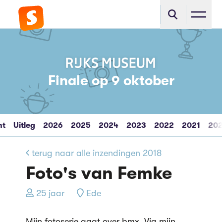
Finale op 9 oktober
ht
Uitleg
2026
2025
2024
2023
2022
2021
20
terug naar alle inzendingen 2018
Foto's van Femke
25 jaar
Ede
Mijn fotoserie gaat over bmx. Via mijn