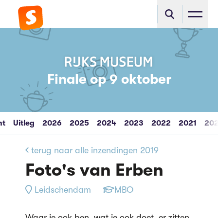
Finale op 9 oktober
ht
Uitleg
2026
2025
2024
2023
2022
2021
20
terug naar alle inzendingen 2019
Foto's van Erben
Leidschendam
MBO
Waar je ook ben, wat je ook doet, er zitten