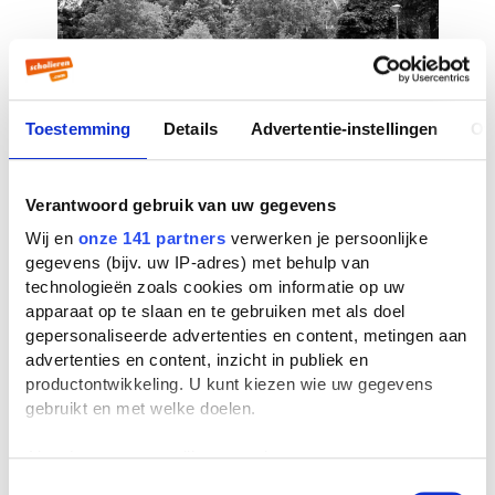
Toestemming
Details
Advertentie-instellingen
Ov
Verantwoord gebruik van uw gegevens
Wij en
onze 141 partners
verwerken je persoonlijke
gegevens (bijv. uw IP-adres) met behulp van
technologieën zoals cookies om informatie op uw
apparaat op te slaan en te gebruiken met als doel
gepersonaliseerde advertenties en content, metingen aan
advertenties en content, inzicht in publiek en
productontwikkeling. U kunt kiezen wie uw gegevens
gebruikt en met welke doelen.
Als u het toestaat, willen we ook graag:
Informatie verzamelen over uw geografische
Toestemmingsselectie