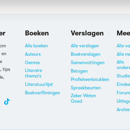
er
Boeken
Verslagen
Mee
 om
Alle boeken
Alle verslagen
Alle v
n en
Auteurs
Boekverslagen
Alle m
e
Alle
Genres
Samenvattingen
onder
, tips
Literaire
Betogen
thema's
Studi
de,
Profielwerkstukken
Literatuurlijst
Einde
Spreekbeurten
Boekverfilmingen
Foru
Zeker Weten
Goed
Uitleg
Archie