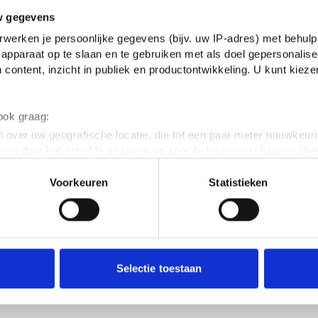
w gegevens
werken je persoonlijke gegevens (bijv. uw IP-adres) met behulp
apparaat op te slaan en te gebruiken met als doel gepersonalise
 content, inzicht in publiek en productontwikkeling. U kunt kiez
 ook graag:
 over uw geografische locatie, die tot een paar meter nauwkeuri
eren door het actief te scannen op specifieke eigenschappen (fing
onlijke gegevens worden verwerkt en stel uw voorkeuren in he
Voorkeuren
Statistieken
jzigen of intrekken in de Cookieverklaring.
ent en advertenties te personaliseren, om functies voor social
. Ook delen we informatie over jouw gebruik van onze site met 
e. Deze partners kunnen deze gegevens combineren met andere i
Het st
erzameld op basis van jouw gebruik van hun services.
Selectie toestaan
inzend
erden
die uw gegevens kunnen ontvangen en verwerken.