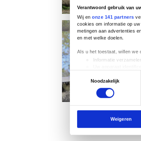
Verantwoord gebruik van u
Wij en
onze 141 partners
ver
cookies om informatie op uw 
metingen aan advertenties en
en met welke doelen.
Als u het toestaat, willen we
Informatie verzamelen
Uw apparaat identific
Toestemmingsselectie
Lees meer over hoe uw perso
Noodzakelijk
toestemming op elk moment wi
We gebruiken cookies om cont
websiteverkeer te analyseren
media, adverteren en analys
verstrekt of die ze hebben v
Weigeren
We werken samen met
63 d