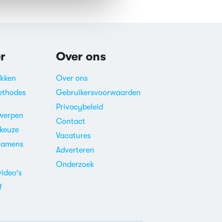
r
Over ons
akken
Over ons
ethodes
Gebruikersvoorwaarden
Privacybeleid
werpen
Contact
ekeuze
Vacatures
xamens
Adverteren
m
Onderzoek
video's
f