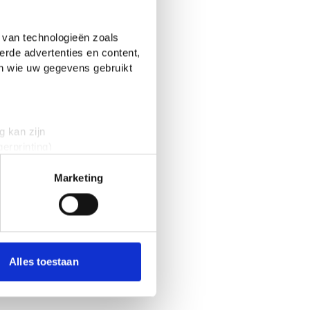
 van technologieën zoals
erde advertenties en content,
en wie uw gegevens gebruikt
g kan zijn
erprinting)
t
detailgedeelte
in. U kunt uw
Marketing
 media te bieden en om ons
onze partners voor social
nformatie die je aan ze hebt
emmen is gesloten. Deze
Alles toestaan
ing is geëindigd met 1 stem .