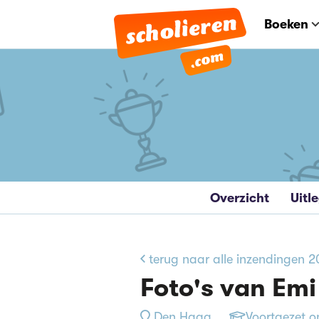
Boeken
Overzicht
Uitl
terug naar alle inzendingen 
Foto's van Emi
Den Haag
Voortgezet o