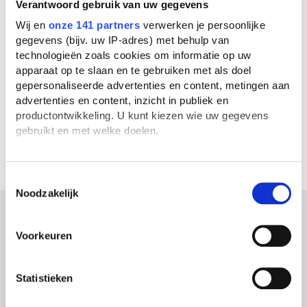
Alle verslagen over
Verantwoord gebruik van uw gegevens
Wij en
onze 141 partners
verwerken je persoonlijke
gegevens (bijv. uw IP-adres) met behulp van
Sanne Terlouw
technologieën zoals cookies om informatie op uw
apparaat op te slaan en te gebruiken met als doel
gepersonaliseerde advertenties en content, metingen aan
Er zijn nog geen verslagen geschreven over
advertenties en content, inzicht in publiek en
deze persoon.
productontwikkeling. U kunt kiezen wie uw gegevens
gebruikt en met welke doelen.
Verslag toevoegen
Als u het toestaat, willen we ook graag:
Informatie verzamelen over uw geografische
Toestemmingsselectie
Noodzakelijk
locatie, die tot een paar meter nauwkeurig kan zijn
Uw apparaat identificeren door het actief te
scannen op specifieke eigenschappen (fingerprinting)
Voorkeuren
Lees meer over hoe uw persoonlijke gegevens worden
verwerkt en stel uw voorkeuren in het
detailgedeelte
in.
U kunt uw toestemming op elk moment wijzigen of
Statistieken
intrekken in de Cookieverklaring.