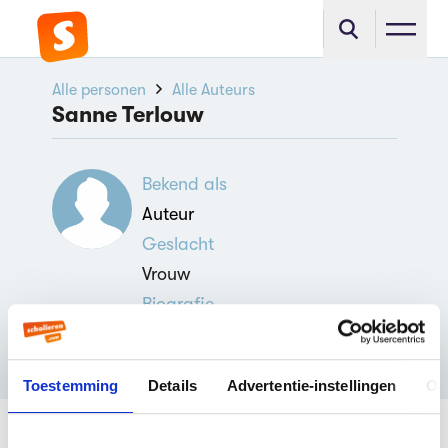
Alle personen
Alle Auteurs
Sanne Terlouw
Bekend als
Auteur
Geslacht
Vrouw
Biografie
Lees alles over de auteur Sanne
Terlouw.
Toestemming
Details
Advertentie-instellingen
Ov