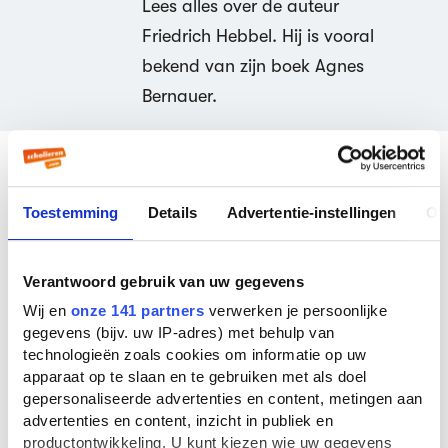
Lees alles over de auteur
Friedrich Hebbel. Hij is vooral
bekend van zijn boek Agnes
Bernauer.
Populaire boeken van
Toestemming
Details
Advertentie-instellingen
Ov
Friedrich Hebbel
Friedrich Hebbel is vooral bekend van zijn boek
Verantwoord gebruik van uw gegevens
Agnes Bernauer (1852)
.
Wij en
onze 141 partners
verwerken je persoonlijke
gegevens (bijv. uw IP-adres) met behulp van
technologieën zoals cookies om informatie op uw
apparaat op te slaan en te gebruiken met als doel
gepersonaliseerde advertenties en content, metingen aan
Agnes Bernauer
advertenties en content, inzicht in publiek en
Friedrich Hebbel
productontwikkeling. U kunt kiezen wie uw gegevens