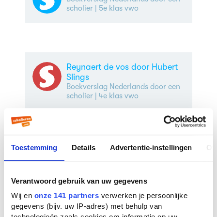
scholier
| 5e klas vwo
Reynaert de vos door Hubert
Slings
Boekverslag Nederlands door een
scholier
| 4e klas vwo
Frères de sang door Mikaël
Ollivier
Boekverslag Frans door een
Toestemming
Details
Advertentie-instellingen
Ov
scholier
Verantwoord gebruik van uw gegevens
Trofee
Boekverslag Nederlands door een
Wij en
onze 141 partners
verwerken je persoonlijke
scholier
| 4e klas vwo
gegevens (bijv. uw IP-adres) met behulp van
technologieën zoals cookies om informatie op uw