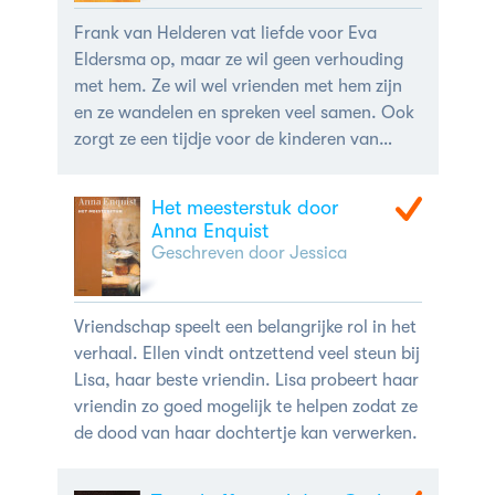
Frank van Helderen vat liefde voor Eva
Eldersma op, maar ze wil geen verhouding
met hem. Ze wil wel vrienden met hem zijn
en ze wandelen en spreken veel samen. Ook
zorgt ze een tijdje voor de kinderen van
Frans als diens vrouw ziek is. Er gaan
natuurlijk geruchten over overspel, maar
Het meesterstuk door
dat doen ze niet. Eigenlijk storen ze zich er
Anna Enquist
niet aan. Als de vrouw van Frans toch
Geschreven door Jessica
jaloers wordt en haar kinderen weer terug
wil, trekt Eva zich bescheiden terug en
adviseert Frans bij zijn vrouw te blijven.
Vriendschap speelt een belangrijke rol in het
verhaal. Ellen vindt ontzettend veel steun bij
Lisa, haar beste vriendin. Lisa probeert haar
vriendin zo goed mogelijk te helpen zodat ze
de dood van haar dochtertje kan verwerken.