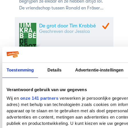
begrijpen ze elkaar en ze hebben altijd lol.
De vriendschap tussen Ronald en Fräser
staat centraal in dit verhaal. De vriendschap
tussen hen komt dan ook erg naar voren
De grot door Tim Krabbé
tijdens hun vakantie in de Dordogne.
Geschreven door Jessica
Vriendschap is ook een belangrijk motief in
dit verhaal. Axel de Graaf blijkt een grote
Toestemming
Details
Advertentie-instellingen
invloed op Egon Wagter uit te kunnen
oefenen. Als de twee elkaar leren kennen op
kamp, blijkt dat Egon alles doet wat Axel
Verantwoord gebruik van uw gegevens
zegt. Hierdoor is er sprake van een ongelijke
vriendschap. Egon Wagter heeft niet door
Wij en
onze 141 partners
verwerken je persoonlijke gegevens
Eerst grijs dan wit dan
adres) met behulp van technologieën zoals cookies om infor
dat hij alles doet wat Axel zegt. Ook heeft
blauw door Margriet de
apparaat op te slaan en te gebruiken met als doel gepersona
hij niet door dat hij door Axel van het rechte
Moor
advertenties en content, metingen aan advertenties en content
pad af gaat.
Geschreven door Jessica
publiek en productontwikkeling. U kunt kiezen wie uw gegev