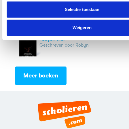
verwerken.
door Jan Wolkers
Geschreven door Jessica
Selectie toestaan
Weigeren
To kill a mockingbird door
Harper Lee
Geschreven door Robyn
Meer boeken