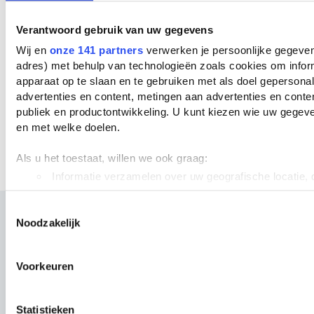
Mijn vaders hand door
Bart Chabot
Verantwoord gebruik van uw gegevens
Geschreven door Cees
Wij en
onze 141 partners
verwerken je persoonlijke gegevens
adres) met behulp van technologieën zoals cookies om infor
apparaat op te slaan en te gebruiken met als doel gepersona
In dit coming af age motief heeft Bart
advertenties en content, metingen aan advertenties en content
seksuele ervaringen . Spannende momenten
publiek en productontwikkeling. U kunt kiezen wie uw gegev
(de tieten van Tante Wies), ongewenste
en met welke doelen.
ervaringen (het misbruik van zijn
buurjongen) en de eerste seksuele
Als u het toestaat, willen we ook graag:
genoegens (de eerste zoen, de eerste keer
Informatie verzamelen over uw geografische locatie, d
seks met een Engels meisje dat hem inwijdt
paar meter nauwkeurig kan zijn
in de liefde).
Uw apparaat identificeren door het actief te scannen 
Toestemmingsselectie
Noodzakelijk
eigenschappen (fingerprinting)
Lees meer over hoe uw persoonlijke gegevens worden verwe
voorkeuren in het
detailgedeelte
in. U kunt uw toestemming 
Voorkeuren
moment wijzigen of intrekken in de Cookieverklaring.
We gebruiken cookies om content en advertenties te persona
Statistieken