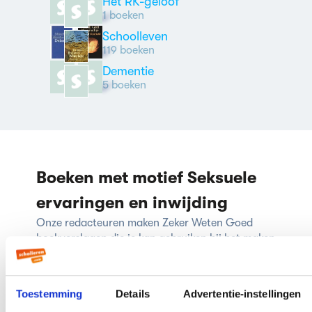
Het RK-geloof
1 boeken
Schoolleven
119 boeken
Dementie
5 boeken
Boeken met motief Seksuele
ervaringen en inwijding
Onze redacteuren maken Zeker Weten Goed
boekverslagen die je kan gebruiken bij het maken
van jouw boekverslag. Dit zijn boeken waarin zij
het motief Seksuele ervaringen en inwijding
herkennen.
Toestemming
Details
Advertentie-instellingen