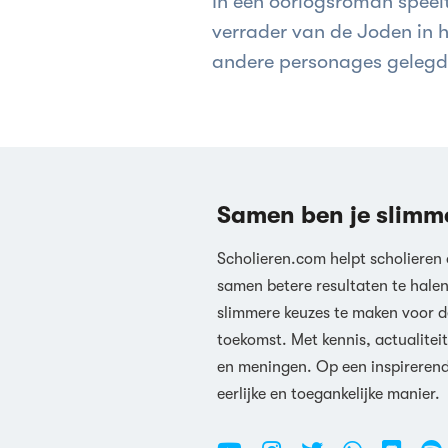
In een oorlogsroman speel
verrader van de Joden in he
andere personages gelegd. 
familielid van hem, een collega van Heleen, de werkelijke ve
oorlog als verrader/moff
Samen ben je slimm
Scholieren.com helpt scholieren
samen betere resultaten te hale
slimmere keuzes te maken voor d
toekomst. Met kennis, actualiteit
en meningen. Op een inspireren
eerlijke en toegankelijke manier.