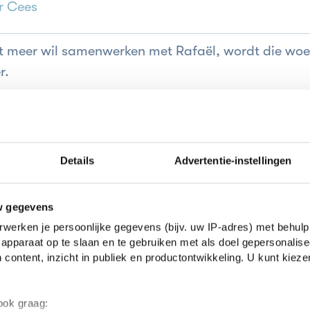
r Cees
et meer wil samenwerken met Rafaël, wordt die w
r.
iegel door Tomas Lieske
r Cees
Details
Advertentie-instellingen
an de ouders van Eva. Bovendien verraadt hij Sebas
w gegevens
werken je persoonlijke gegevens (bijv. uw IP-adres) met behulp
apparaat op te slaan en te gebruiken met als doel gepersonalise
 content, inzicht in publiek en productontwikkeling. U kunt kiez
orine Hartman
r Cees
 ook graag: