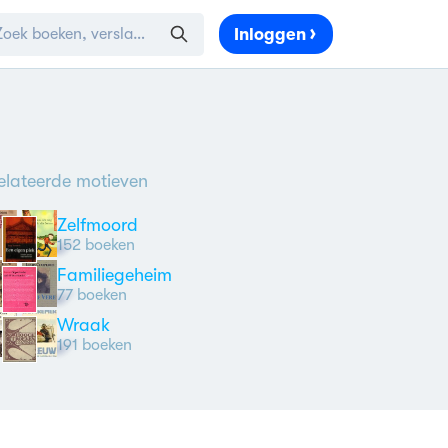
Inloggen
elateerde motieven
Zelfmoord
152 boeken
Familiegeheim
77 boeken
Wraak
191 boeken