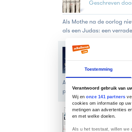
Geschreven doo
Als Mothe na de oorlog ni
als een Judas: een verrade
Door de watersp
Geschreven doo
Toestemming
Antal is ook de verrader v
Verantwoord gebruik van u
plegen met Eva.
Wij en
onze 141 partners
ver
cookies om informatie op uw 
metingen aan advertenties en
en met welke doelen.
Zielloos door C
Geschreven doo
Als u het toestaat, willen we