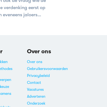
an ook de vraag wie de
de verdenking eerst op
n eveneens jaloers
r
Over ons
akken
Over ons
ethodes
Gebruikersvoorwaarden
Privacybeleid
werpen
Contact
ekeuze
Vacatures
xamens
Adverteren
m
Onderzoek