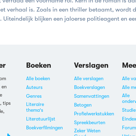
t verraad een voorname rol. Kern in de roman is d
t verhaal is. Zoals in een thriller betaamt, wordt 
Uiteindelijk blijken een jaloerse politieagent en ee
rraders te zijn. Maar Heleen wordt na de
enhoer gezien. De gemeenschap neemt dan wraak.
er
Boeken
Verslagen
Mee
 om
Alle boeken
Alle verslagen
Alle v
n en
Auteurs
Boekverslagen
Alle m
e
Alle
Genres
Samenvattingen
onder
, tips
Literaire
Betogen
thema's
Studi
de,
Profielwerkstukken
Literatuurlijst
Einde
Spreekbeurten
Boekverfilmingen
Foru
Zeker Weten