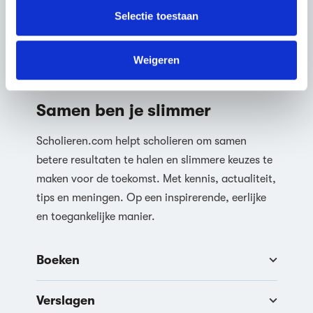
verzameld op basis van jouw gebruik van hun services.
Selectie toestaan
We werken samen met
63 derden
die uw gegevens
kunnen ontvangen en verwerken.
Weigeren
Samen ben je slimmer
Scholieren.com helpt scholieren om samen
betere resultaten te halen en slimmere keuzes te
maken voor de toekomst. Met kennis, actualiteit,
tips en meningen. Op een inspirerende, eerlijke
en toegankelijke manier.
Boeken
Verslagen