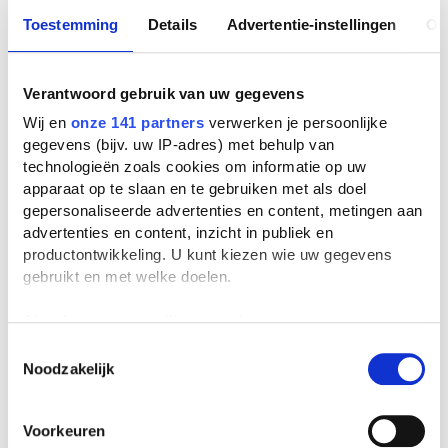
Toestemming
Details
Advertentie-instellingen
Ov
Verantwoord gebruik van uw gegevens
Wij en
onze 141 partners
verwerken je persoonlijke
gegevens (bijv. uw IP-adres) met behulp van
technologieën zoals cookies om informatie op uw
apparaat op te slaan en te gebruiken met als doel
gepersonaliseerde advertenties en content, metingen aan
advertenties en content, inzicht in publiek en
productontwikkeling. U kunt kiezen wie uw gegevens
gebruikt en met welke doelen.
Als u het toestaat, willen we ook graag:
Informatie verzamelen over uw geografische
Toestemmingsselectie
Noodzakelijk
locatie, die tot een paar meter nauwkeurig kan zijn
Uw apparaat identificeren door het actief te
scannen op specifieke eigenschappen (fingerprinting)
Voorkeuren
Lees meer over hoe uw persoonlijke gegevens worden