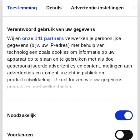
Toestemming
Details
Advertentie-instellingen
Ov
Verantwoord gebruik van uw gegevens
Wij en
onze 141 partners
verwerken je persoonlijke
gegevens (bijv. uw IP-adres) met behulp van
technologieën zoals cookies om informatie op uw
apparaat op te slaan en te gebruiken met als doel
gepersonaliseerde advertenties en content, metingen aan
advertenties en content, inzicht in publiek en
productontwikkeling. U kunt kiezen wie uw gegevens
gebruikt en met welke doelen.
Als u het toestaat, willen we ook graag:
Informatie verzamelen over uw geografische
Toestemmingsselectie
Noodzakelijk
locatie, die tot een paar meter nauwkeurig kan zijn
Uw apparaat identificeren door het actief te
scannen op specifieke eigenschappen (fingerprinting)
Voorkeuren
Lees meer over hoe uw persoonlijke gegevens worden