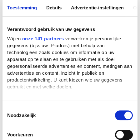
Toestemming
Details
Advertentie-instellingen
Ov
Verantwoord gebruik van uw gegevens
Wij en
onze 141 partners
verwerken je persoonlijke
gegevens (bijv. uw IP-adres) met behulp van
technologieën zoals cookies om informatie op uw
apparaat op te slaan en te gebruiken met als doel
gepersonaliseerde advertenties en content, metingen aan
advertenties en content, inzicht in publiek en
productontwikkeling. U kunt kiezen wie uw gegevens
gebruikt en met welke doelen.
Als u het toestaat, willen we ook graag:
Informatie verzamelen over uw geografische
Toestemmingsselectie
Noodzakelijk
locatie, die tot een paar meter nauwkeurig kan zijn
Uw apparaat identificeren door het actief te
scannen op specifieke eigenschappen (fingerprinting)
Voorkeuren
Lees meer over hoe uw persoonlijke gegevens worden