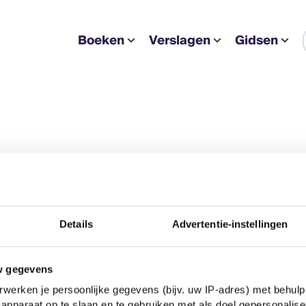
Boeken
Verslagen
Gidsen
Details
Advertentie-instellingen
w gegevens
werken je persoonlijke gegevens (bijv. uw IP-adres) met behulp
apparaat op te slaan en te gebruiken met als doel gepersonalise