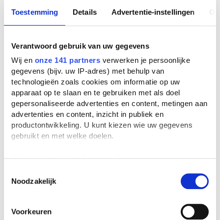
Toestemming
Details
Advertentie-instellingen
Ov
Verantwoord gebruik van uw gegevens
Wij en
onze 141 partners
verwerken je persoonlijke
gegevens (bijv. uw IP-adres) met behulp van
technologieën zoals cookies om informatie op uw
apparaat op te slaan en te gebruiken met als doel
gepersonaliseerde advertenties en content, metingen aan
advertenties en content, inzicht in publiek en
productontwikkeling. U kunt kiezen wie uw gegevens
gebruikt en met welke doelen.
Als u het toestaat, willen we ook graag:
Informatie verzamelen over uw geografische
Toestemmingsselectie
Noodzakelijk
locatie, die tot een paar meter nauwkeurig kan zijn
Uw apparaat identificeren door het actief te
scannen op specifieke eigenschappen (fingerprinting)
Voorkeuren
Lees meer over hoe uw persoonlijke gegevens worden