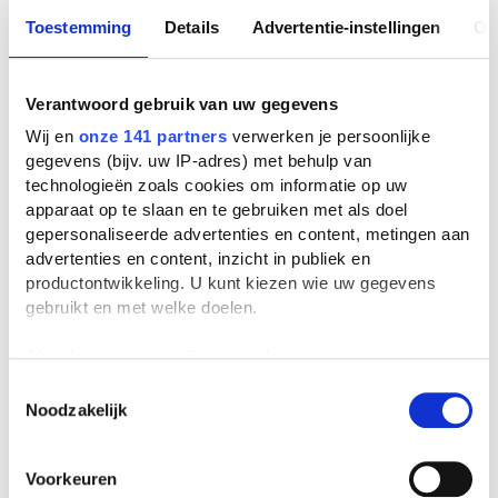
Toestemming
Details
Advertentie-instellingen
Ov
Verantwoord gebruik van uw gegevens
Wij en
onze 141 partners
verwerken je persoonlijke
gegevens (bijv. uw IP-adres) met behulp van
technologieën zoals cookies om informatie op uw
apparaat op te slaan en te gebruiken met als doel
gepersonaliseerde advertenties en content, metingen aan
advertenties en content, inzicht in publiek en
productontwikkeling. U kunt kiezen wie uw gegevens
gebruikt en met welke doelen.
Als u het toestaat, willen we ook graag:
Informatie verzamelen over uw geografische
Toestemmingsselectie
Noodzakelijk
locatie, die tot een paar meter nauwkeurig kan zijn
Uw apparaat identificeren door het actief te
scannen op specifieke eigenschappen (fingerprinting)
Voorkeuren
Lees meer over hoe uw persoonlijke gegevens worden