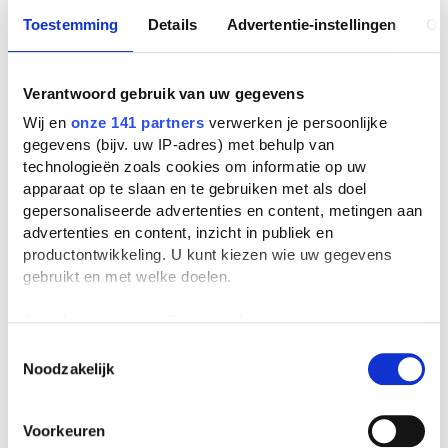
Toestemming
Details
Advertentie-instellingen
Ov
Verantwoord gebruik van uw gegevens
Wij en
onze 141 partners
verwerken je persoonlijke
gegevens (bijv. uw IP-adres) met behulp van
technologieën zoals cookies om informatie op uw
apparaat op te slaan en te gebruiken met als doel
gepersonaliseerde advertenties en content, metingen aan
advertenties en content, inzicht in publiek en
productontwikkeling. U kunt kiezen wie uw gegevens
gebruikt en met welke doelen.
Als u het toestaat, willen we ook graag:
Informatie verzamelen over uw geografische
Toestemmingsselectie
Noodzakelijk
locatie, die tot een paar meter nauwkeurig kan zijn
Uw apparaat identificeren door het actief te
scannen op specifieke eigenschappen (fingerprinting)
Voorkeuren
Lees meer over hoe uw persoonlijke gegevens worden