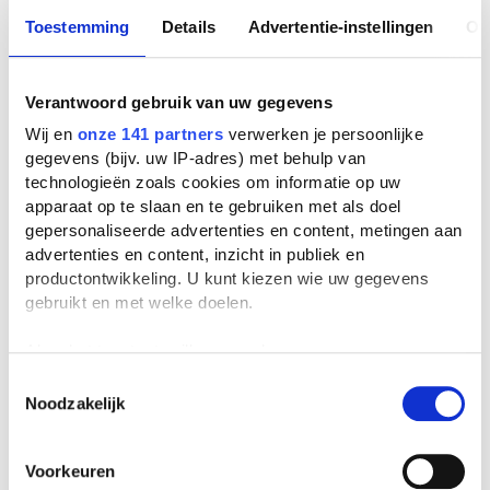
Toestemming
Details
Advertentie-instellingen
Ov
Verantwoord gebruik van uw gegevens
Wij en
onze 141 partners
verwerken je persoonlijke
gegevens (bijv. uw IP-adres) met behulp van
technologieën zoals cookies om informatie op uw
apparaat op te slaan en te gebruiken met als doel
gepersonaliseerde advertenties en content, metingen aan
advertenties en content, inzicht in publiek en
productontwikkeling. U kunt kiezen wie uw gegevens
gebruikt en met welke doelen.
Als u het toestaat, willen we ook graag:
Informatie verzamelen over uw geografische
Toestemmingsselectie
Noodzakelijk
locatie, die tot een paar meter nauwkeurig kan zijn
Uw apparaat identificeren door het actief te
scannen op specifieke eigenschappen (fingerprinting)
Voorkeuren
Lees meer over hoe uw persoonlijke gegevens worden