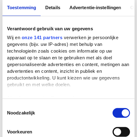
Toestemming
Details
Advertentie-instellingen
Ov
Verantwoord gebruik van uw gegevens
Wij en
onze 141 partners
verwerken je persoonlijke
gegevens (bijv. uw IP-adres) met behulp van
technologieën zoals cookies om informatie op uw
apparaat op te slaan en te gebruiken met als doel
gepersonaliseerde advertenties en content, metingen aan
advertenties en content, inzicht in publiek en
productontwikkeling. U kunt kiezen wie uw gegevens
gebruikt en met welke doelen.
Als u het toestaat, willen we ook graag:
Informatie verzamelen over uw geografische
Toestemmingsselectie
Noodzakelijk
locatie, die tot een paar meter nauwkeurig kan zijn
Uw apparaat identificeren door het actief te
scannen op specifieke eigenschappen (fingerprinting)
Voorkeuren
Lees meer over hoe uw persoonlijke gegevens worden