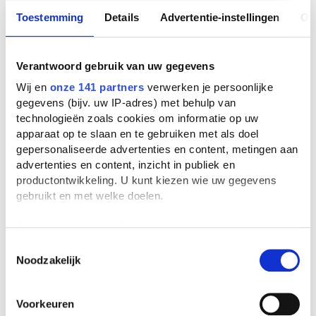
Toestemming
Details
Advertentie-instellingen
Ov
Verantwoord gebruik van uw gegevens
Wij en
onze 141 partners
verwerken je persoonlijke
gegevens (bijv. uw IP-adres) met behulp van
technologieën zoals cookies om informatie op uw
apparaat op te slaan en te gebruiken met als doel
gepersonaliseerde advertenties en content, metingen aan
advertenties en content, inzicht in publiek en
productontwikkeling. U kunt kiezen wie uw gegevens
gebruikt en met welke doelen.
Als u het toestaat, willen we ook graag:
Informatie verzamelen over uw geografische
Toestemmingsselectie
Noodzakelijk
locatie, die tot een paar meter nauwkeurig kan zijn
Uw apparaat identificeren door het actief te
scannen op specifieke eigenschappen (fingerprinting)
Voorkeuren
Lees meer over hoe uw persoonlijke gegevens worden