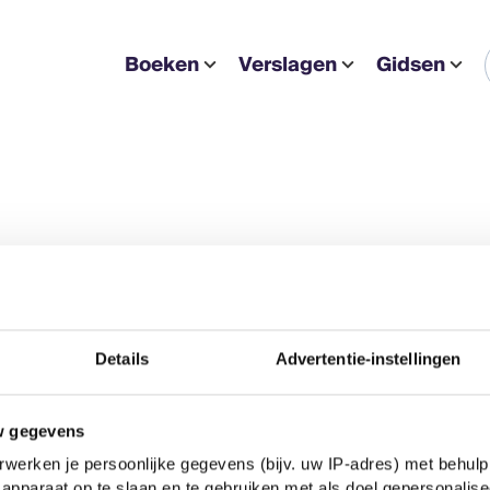
Boeken
Verslagen
Gidsen
Details
Advertentie-instellingen
w gegevens
werken je persoonlijke gegevens (bijv. uw IP-adres) met behulp
apparaat op te slaan en te gebruiken met als doel gepersonalise