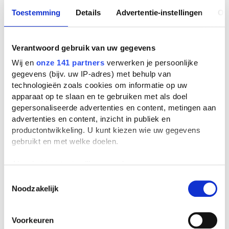
Toestemming
Details
Advertentie-instellingen
Ov
Verantwoord gebruik van uw gegevens
Wij en
onze 141 partners
verwerken je persoonlijke
gegevens (bijv. uw IP-adres) met behulp van
technologieën zoals cookies om informatie op uw
apparaat op te slaan en te gebruiken met als doel
gepersonaliseerde advertenties en content, metingen aan
advertenties en content, inzicht in publiek en
productontwikkeling. U kunt kiezen wie uw gegevens
gebruikt en met welke doelen.
Als u het toestaat, willen we ook graag:
Informatie verzamelen over uw geografische
Toestemmingsselectie
Noodzakelijk
locatie, die tot een paar meter nauwkeurig kan zijn
Uw apparaat identificeren door het actief te
scannen op specifieke eigenschappen (fingerprinting)
Voorkeuren
Lees meer over hoe uw persoonlijke gegevens worden