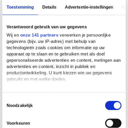
Toestemming
Details
Advertentie-instellingen
Ov
Verantwoord gebruik van uw gegevens
Wij en
onze 141 partners
verwerken je persoonlijke
gegevens (bijv. uw IP-adres) met behulp van
technologieën zoals cookies om informatie op uw
apparaat op te slaan en te gebruiken met als doel
gepersonaliseerde advertenties en content, metingen aan
advertenties en content, inzicht in publiek en
productontwikkeling. U kunt kiezen wie uw gegevens
gebruikt en met welke doelen.
Als u het toestaat, willen we ook graag:
Informatie verzamelen over uw geografische
Toestemmingsselectie
Noodzakelijk
locatie, die tot een paar meter nauwkeurig kan zijn
Uw apparaat identificeren door het actief te
scannen op specifieke eigenschappen (fingerprinting)
Voorkeuren
Lees meer over hoe uw persoonlijke gegevens worden