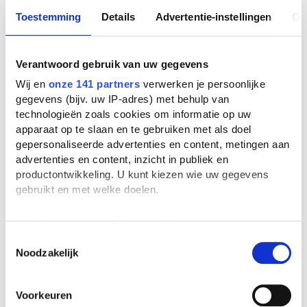
Toestemming
Details
Advertentie-instellingen
Ov
Verantwoord gebruik van uw gegevens
Wij en
onze 141 partners
verwerken je persoonlijke
gegevens (bijv. uw IP-adres) met behulp van
technologieën zoals cookies om informatie op uw
apparaat op te slaan en te gebruiken met als doel
gepersonaliseerde advertenties en content, metingen aan
advertenties en content, inzicht in publiek en
productontwikkeling. U kunt kiezen wie uw gegevens
gebruikt en met welke doelen.
Als u het toestaat, willen we ook graag:
Informatie verzamelen over uw geografische
Toestemmingsselectie
Noodzakelijk
locatie, die tot een paar meter nauwkeurig kan zijn
Uw apparaat identificeren door het actief te
scannen op specifieke eigenschappen (fingerprinting)
Voorkeuren
Lees meer over hoe uw persoonlijke gegevens worden