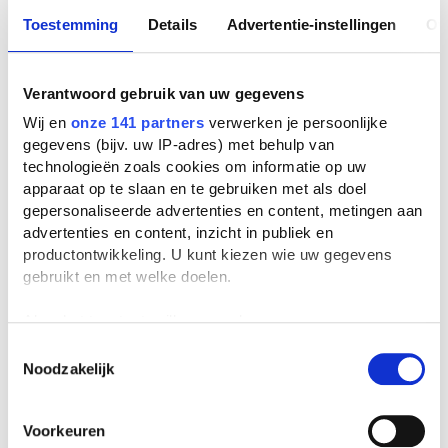
Toestemming
Details
Advertentie-instellingen
Ov
Verantwoord gebruik van uw gegevens
Wij en
onze 141 partners
verwerken je persoonlijke
gegevens (bijv. uw IP-adres) met behulp van
technologieën zoals cookies om informatie op uw
apparaat op te slaan en te gebruiken met als doel
gepersonaliseerde advertenties en content, metingen aan
advertenties en content, inzicht in publiek en
productontwikkeling. U kunt kiezen wie uw gegevens
gebruikt en met welke doelen.
Als u het toestaat, willen we ook graag:
Informatie verzamelen over uw geografische
Toestemmingsselectie
Noodzakelijk
locatie, die tot een paar meter nauwkeurig kan zijn
Uw apparaat identificeren door het actief te
scannen op specifieke eigenschappen (fingerprinting)
Voorkeuren
Lees meer over hoe uw persoonlijke gegevens worden