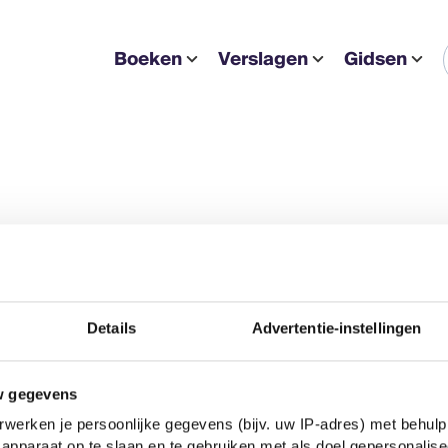
Boeken
Verslagen
Gidsen
Details
Advertentie-instellingen
w gegevens
werken je persoonlijke gegevens (bijv. uw IP-adres) met behulp
apparaat op te slaan en te gebruiken met als doel gepersonalise