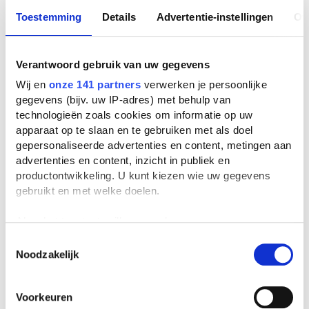
Toestemming
Details
Advertentie-instellingen
Ov
Verantwoord gebruik van uw gegevens
Wij en
onze 141 partners
verwerken je persoonlijke
gegevens (bijv. uw IP-adres) met behulp van
technologieën zoals cookies om informatie op uw
apparaat op te slaan en te gebruiken met als doel
gepersonaliseerde advertenties en content, metingen aan
advertenties en content, inzicht in publiek en
productontwikkeling. U kunt kiezen wie uw gegevens
gebruikt en met welke doelen.
Als u het toestaat, willen we ook graag:
Informatie verzamelen over uw geografische
Toestemmingsselectie
Noodzakelijk
locatie, die tot een paar meter nauwkeurig kan zijn
Uw apparaat identificeren door het actief te
scannen op specifieke eigenschappen (fingerprinting)
Voorkeuren
Lees meer over hoe uw persoonlijke gegevens worden