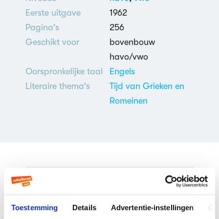
Eerste uitgave
1962
Pagina's
256
Geschikt voor
bovenbouw
havo/vwo
Oorspronkelijke taal
Engels
Literaire thema's
Tijd van Grieken en
Romeinen
Veelgestelde vragen over
The bull from the sea
Toestemming
Details
Advertentie-instellingen
Ov