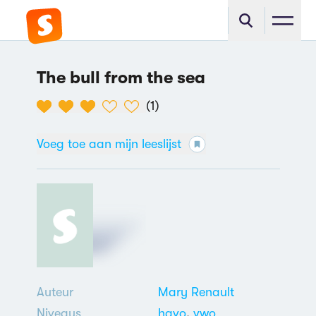
The bull from the sea
(
1
)
Voeg toe aan mijn leeslijst
Auteur
Mary Renault
Niveaus
havo
,
vwo