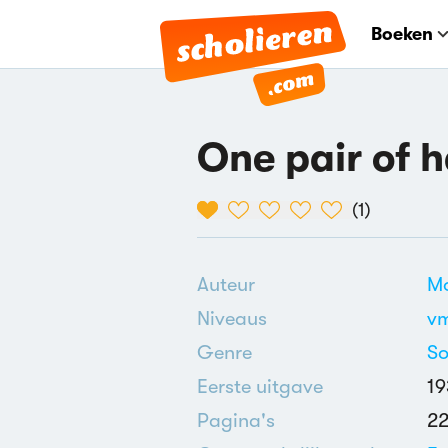
Boeken
One pair of 
(
1
)
Auteur
Mo
Niveaus
v
Genre
So
Eerste uitgave
19
Pagina's
2