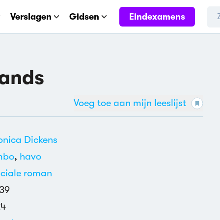
Eindexamens
Verslagen
Gidsen
hands
Voeg toe aan mijn leeslijst
nica Dickens
mbo
,
havo
ciale roman
39
24