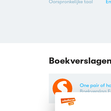
Oorspronkelijke taal
En
Boekverslage
One pair of h
Boekverslag E