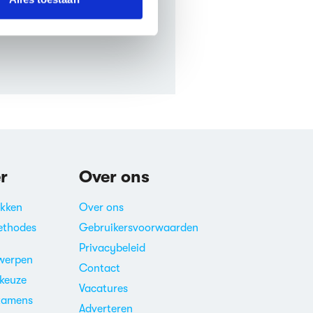
r
Over ons
akken
Over ons
ethodes
Gebruikersvoorwaarden
Privacybeleid
werpen
Contact
ekeuze
Vacatures
xamens
Adverteren