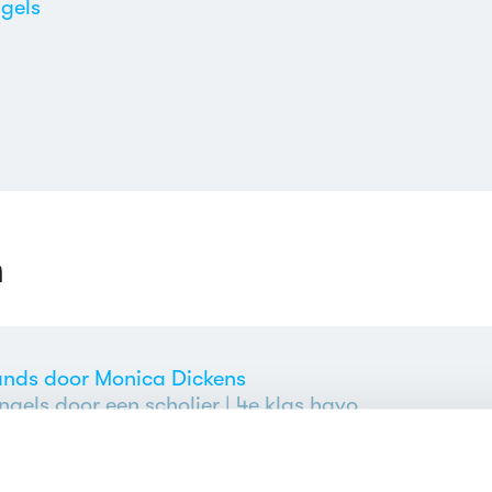
gels
n
ands door Monica Dickens
ngels door een scholier
| 4e klas havo