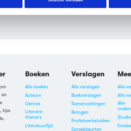
ne pair of hands?
erden
die uw gegevens kunnen ontvangen en verwerken.
pagina's en kun je beschouwen
er
Boeken
Verslagen
Mee
 om
Alle boeken
Alle verslagen
Alle v
n en
Auteurs
Boekverslagen
Alle m
e
Alle
Genres
Samenvattingen
onder
, tips
Literaire
Betogen
thema's
Studi
de,
Profielwerkstukken
Literatuurlijst
Einde
Spreekbeurten