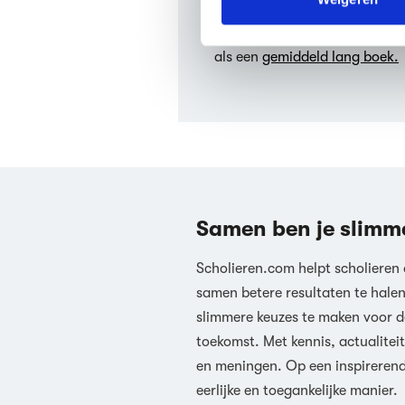
Hoeveel pagina’s heeft O
We werken samen met
63 d
One pair of hands heeft 224 
als een
gemiddeld lang boek.
Samen ben je slimm
Scholieren.com helpt scholieren
samen betere resultaten te hale
slimmere keuzes te maken voor d
toekomst. Met kennis, actualiteit
en meningen. Op een inspireren
eerlijke en toegankelijke manier.