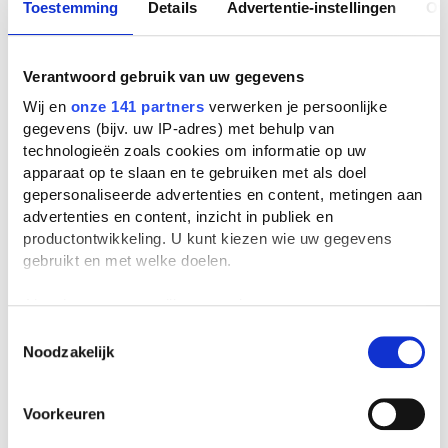
Toestemming
Details
Advertentie-instellingen
Ov
Mademoiselle Fifi door Guy
de Maupassant
Verantwoord gebruik van uw gegevens
Boekverslag Frans door een
scholier
| 6e klas vwo
Wij en
onze 141 partners
verwerken je persoonlijke
gegevens (bijv. uw IP-adres) met behulp van
technologieën zoals cookies om informatie op uw
apparaat op te slaan en te gebruiken met als doel
gepersonaliseerde advertenties en content, metingen aan
Veelgestelde vragen over
advertenties en content, inzicht in publiek en
Mademoiselle Fifi
productontwikkeling. U kunt kiezen wie uw gegevens
gebruikt en met welke doelen.
Wie schreef Mademoiselle Fifi?
Als u het toestaat, willen we ook graag:
Mademoiselle Fifi werd geschreven door
Guy
Informatie verzamelen over uw geografische
Toestemmingsselectie
de Maupassant
. Er zijn
23 boeken
van deze
Noodzakelijk
locatie, die tot een paar meter nauwkeurig kan zijn
auteur bekend bij ons. De bekendste boeken
Uw apparaat identificeren door het actief te
van deze auteur zijn
Boule de suif
(1880),
La
scannen op specifieke eigenschappen (fingerprinting)
parure
(1884) en
Le horla
(1887).
Voorkeuren
Lees meer over hoe uw persoonlijke gegevens worden
verwerkt en stel uw voorkeuren in het
detailgedeelte
in.
In welk jaar is Mademoiselle Fifi