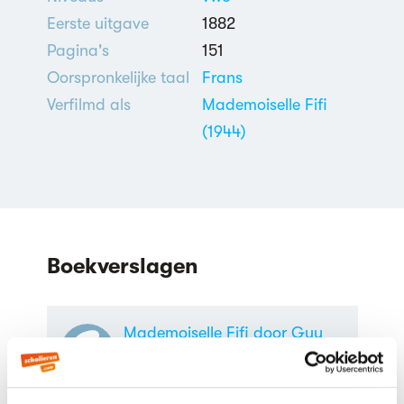
Eerste uitgave
1882
Pagina's
151
Oorspronkelijke taal
Frans
Verfilmd als
Mademoiselle Fifi
(1944)
Boekverslagen
Mademoiselle Fifi door Guy
de Maupassant
Boekverslag Frans door een
scholier