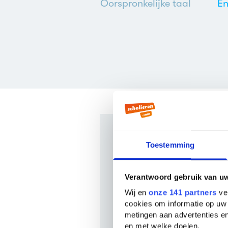
Oorspronkelijke taal
En
Veelgestelde
Toestemming
Wie schreef Kinflicks?
Verantwoord gebruik van u
Kinflicks werd geschreven do
Wij en
onze 141 partners
ver
van deze auteur bekend bij o
cookies om informatie op uw 
deze auteur zijn
Other wome
metingen aan advertenties en
en met welke doelen.