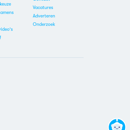
ekeuze
Vacatures
xamens
Adverteren
m
Onderzoek
video's
f