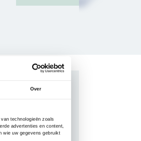
Over
 Kinflicks?
ovenbouw havo/vwo.
 van technologieën zoals
erde advertenties en content,
s geschreven?
en wie uw gegevens gebruikt
het
Engels.