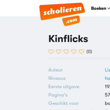
Boeken
Kinflicks
(
0
)
Auteur
Li
Niveaus
h
Eerste uitgave
19
Pagina's
5
Geschikt voor
b