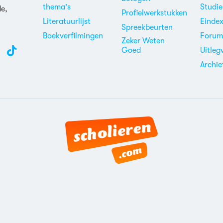
thema's
Studi
de,
Profielwerkstukken
Literatuurlijst
Einde
Spreekbeurten
Boekverfilmingen
Foru
Zeker Weten
Goed
Uitleg
Archie