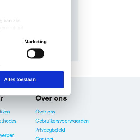
. Maar als je denkt van wel,
g kan zijn
erprinting)
t
detailgedeelte
in. U kunt uw
Marketing
 media te bieden en om ons
onze partners voor social
nformatie die je aan ze hebt
Alles toestaan
r
Over ons
akken
Over ons
ethodes
Gebruikersvoorwaarden
Privacybeleid
werpen
Contact