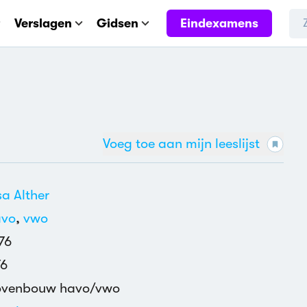
Eindexamens
Verslagen
Gidsen
Voeg toe aan mijn leeslijst
sa Alther
avo
,
vwo
76
76
ovenbouw havo/vwo