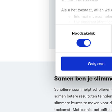
In welk jaar is Kinflicks
Kinflicks is geschreven in het 
Als u het toestaat, willen we
Informatie verzamelen
Hoeveel pagina’s heeft K
Uw apparaat identific
Kinflicks heeft 576 pagina's 
Toestemmingsselectie
Lees meer over hoe uw perso
erg lang boek.
Noodzakelijk
toestemming op elk moment wi
We gebruiken cookies om cont
websiteverkeer te analyseren
media, adverteren en analys
verstrekt of die ze hebben v
Weigeren
We werken samen met
63 d
Samen ben je slimm
Scholieren.com helpt scholieren
samen betere resultaten te hale
slimmere keuzes te maken voor d
toekomst. Met kennis, actualiteit