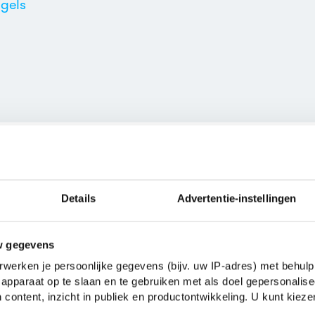
gels
 vragen over Kinflicks
Details
Advertentie-instellingen
Wat is het leesniveau van
w gegevens
or
Lisa Alther
. Er zijn
2 boeken
We raden Kinflicks aan voor
b
werken je persoonlijke gegevens (bijv. uw IP-adres) met behulp
ns. De bekendste boeken van
apparaat op te slaan en te gebruiken met als doel gepersonalise
In welke taal is Kinflick
n
(1984) en
Kinflicks
(1976).
 content, inzicht in publiek en productontwikkeling. U kunt kiez
Kinflicks werd geschreven in 