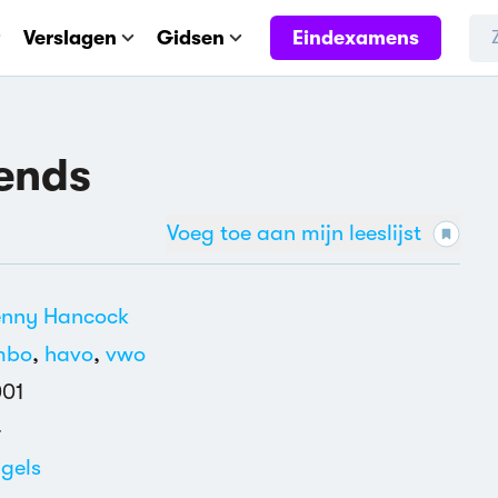
Eindexamens
Verslagen
Gidsen
iends
Voeg toe aan mijn leeslijst
enny Hancock
mbo
,
havo
,
vwo
001
4
gels