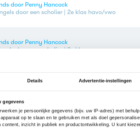
ends door Penny Hancock
ngels door een scholier
| 2e klas havo/vwo
ends door Penny Hancock
ngels door een scholier
| 3e klas vwo
ends door Penny Hancock
Details
Advertentie-instellingen
ngels door een scholier
| 3e klas vwo
w gegevens
werken je persoonlijke gegevens (bijv. uw IP-adres) met behulp
ends door Penny Hancock
apparaat op te slaan en te gebruiken met als doel gepersonalise
ngels door een scholier
| 2e klas havo
 content, inzicht in publiek en productontwikkeling. U kunt kiez