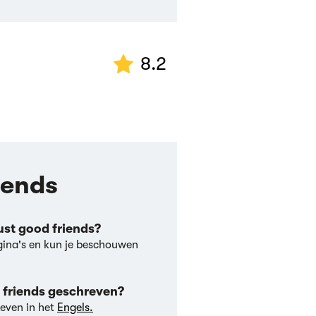
8.2
iends
ust good friends?
gina's en kun je beschouwen
d friends geschreven?
even in het
Engels.