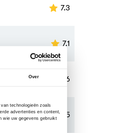
7.3
7.1
Over
6.6
 van technologieën zoals
erde advertenties en content,
5.5
en wie uw gegevens gebruikt