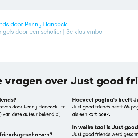
ends door Penny Hancock
ngels door een scholier
| 3e klas vmbo
e vragen over Just good fr
riends?
Hoeveel pagina’s heeft J
hreven door
Penny Hancock
. Er
Just good friends heeft 64 pa
) van deze auteur bekend bij
als een
kort boek.
In welke taal is Just goo
d friends geschreven?
Just good friends werd geschr