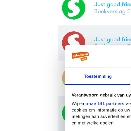
Just good fri
Boekverslag E
Just good fri
Boekverslag E
Just good fri
Toestemming
Boekverslag E
Verantwoord gebruik van u
Wij en
onze 141 partners
ver
Just good fri
cookies om informatie op uw 
Boekverslag E
metingen aan advertenties en
en met welke doelen.