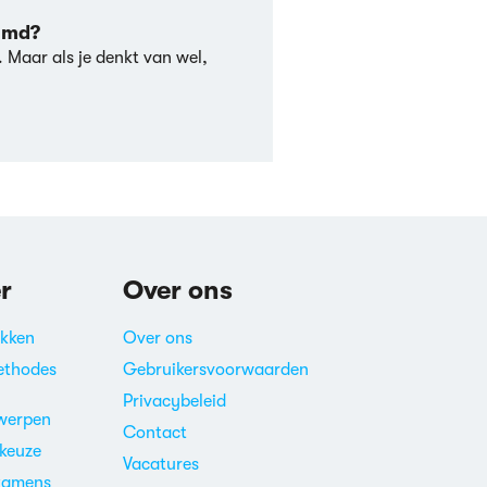
ilmd?
. Maar als je denkt van wel,
r
Over ons
akken
Over ons
ethodes
Gebruikersvoorwaarden
Privacybeleid
werpen
Contact
ekeuze
Vacatures
xamens