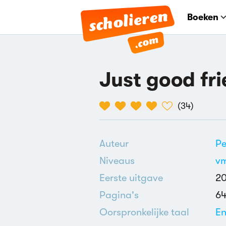
Boeken
Just good fr
(
34
)
Auteur
P
Niveaus
v
Eerste uitgave
2
Pagina's
6
Oorspronkelijke taal
En