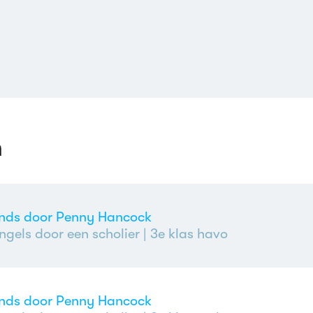
n
ends door Penny Hancock
ngels door een scholier
| 3e klas havo
ends door Penny Hancock