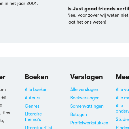
n in het jaar 2001.
Is Just good friends verf
Nee, voor zover wij weten niet
laat het ons weten!
er
Boeken
Verslagen
Mee
 om
Alle boeken
Alle verslagen
Alle v
n en
Auteurs
Boekverslagen
Alle m
e
Alle
Genres
Samenvattingen
onder
, tips
Literaire
Betogen
thema's
Studi
de,
Profielwerkstukken
Literatuurlijst
Einde