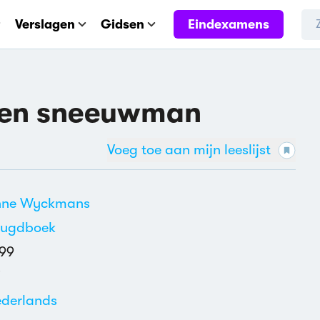
Eindexamens
Verslagen
Gidsen
 een sneeuwman
Voeg toe aan mijn leeslijst
nne Wyckmans
eugdboek
99
derlands