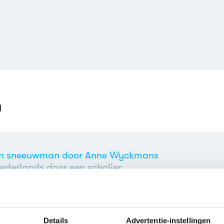
n
een sneeuwman door Anne Wyckmans
ederlands door een scholier
Details
Advertentie-instellingen