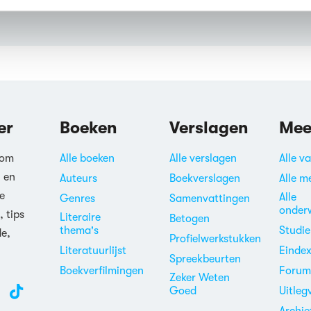
erden
die uw gegevens kunnen ontvangen en verwerken.
er
Boeken
Verslagen
Mee
 om
Alle boeken
Alle verslagen
Alle v
n en
Auteurs
Boekverslagen
Alle m
e
Alle
Genres
Samenvattingen
onder
, tips
Literaire
Betogen
thema's
Studi
de,
Profielwerkstukken
Literatuurlijst
Einde
Spreekbeurten
Boekverfilmingen
Foru
Zeker Weten
Goed
Uitleg