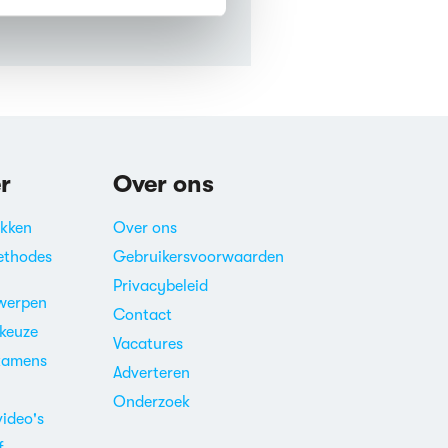
r
Over ons
akken
Over ons
ethodes
Gebruikersvoorwaarden
Privacybeleid
werpen
Contact
ekeuze
Vacatures
xamens
Adverteren
m
Onderzoek
video's