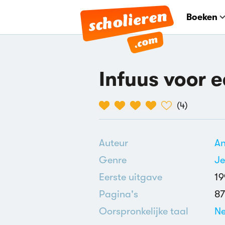
Boeken
Infuus voor
(
4
)
Auteur
A
Genre
J
Eerste uitgave
19
Pagina's
87
Oorspronkelijke taal
Ne