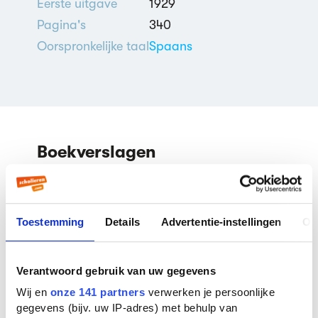
Eerste uitgave
1929
Pagina's
340
Oorspronkelijke taal
Spaans
Boekverslagen
Doña Bárbara door Rómulo
Gallegos
Toestemming
Details
Advertentie-instellingen
Ov
Boekverslag Spaans door een
scholier
Verantwoord gebruik van uw gegevens
Wij en
onze 141 partners
verwerken je persoonlijke
gegevens (bijv. uw IP-adres) met behulp van