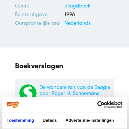
Genre
Jeugdboek
Eerste uitgave
1996
Oorspronkelijke taal
Nederlands
Boekverslagen
De wondere reis van de Beagle
door Roger H. Schoemans
Boekverslag Nederlands door een
scholier
Toestemming
Details
Advertentie-instellingen
Ov