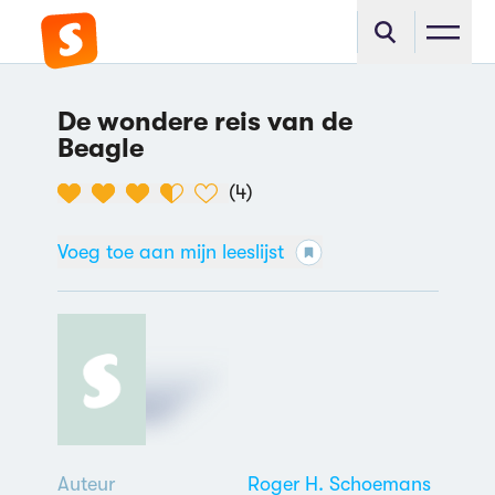
De wondere reis van de
Beagle
(
4
)
Voeg toe aan mijn leeslijst
Auteur
Roger H. Schoemans