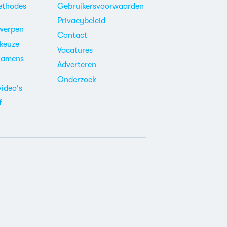
ethodes
Gebruikersvoorwaarden
Privacybeleid
werpen
Contact
ekeuze
Vacatures
xamens
Adverteren
m
Onderzoek
video's
f