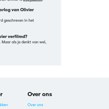
oorlog van Olivier
erd geschreven in het
ivier verfilmd?
. Maar als je denkt van wel,
r
Over ons
akken
Over ons