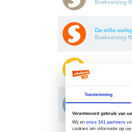
Boekverslag N
De stille oorl
Boekverslag N
De stille oorl
Boekverslag N
Toestemming
De stille oorl
Boekverslag N
Verantwoord gebruik van u
Wij en
onze 141 partners
ver
cookies om informatie op uw 