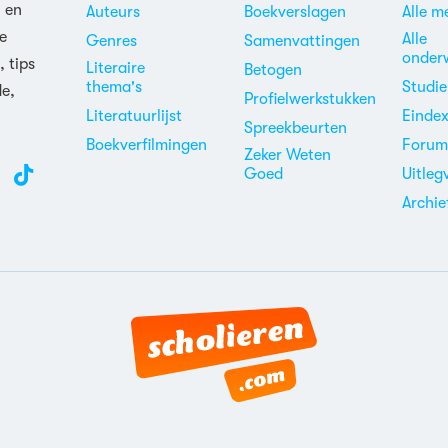
n en
Auteurs
Boekverslagen
Alle m
e
Alle
Genres
Samenvattingen
onder
, tips
Literaire
Betogen
thema's
Studi
de,
Profielwerkstukken
Literatuurlijst
Einde
Spreekbeurten
Boekverfilmingen
Foru
Zeker Weten
Goed
Uitleg
Archie