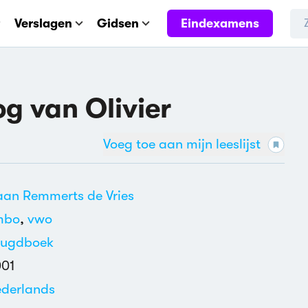
Eindexamens
Verslagen
Gidsen
og van Olivier
Voeg toe aan mijn leeslijst
an Remmerts de Vries
mbo
,
vwo
eugdboek
001
derlands