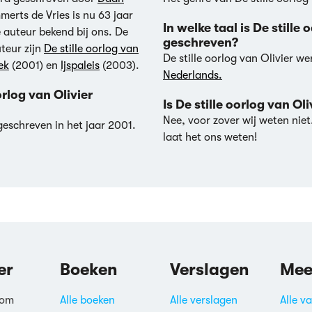
erts de Vries is nu 63 jaar
In welke taal is De stille 
 auteur bekend bij ons. De
geschreven?
teur zijn
De stille oorlog van
De stille oorlog van Olivier w
ek
(2001) en
Ijspaleis
(2003).
Nederlands.
oorlog van Olivier
Is De stille oorlog van Ol
Nee, voor zover wij weten niet
 geschreven in het jaar 2001.
laat het ons weten!
er
Boeken
Verslagen
Mee
 om
Alle boeken
Alle verslagen
Alle v