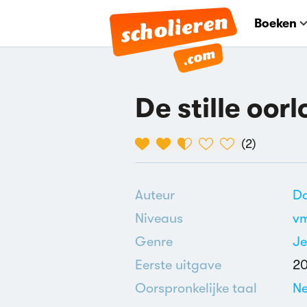
Boeken
De stille oorl
(
2
)
Auteur
Da
Niveaus
v
Genre
J
Eerste uitgave
2
Oorspronkelijke taal
Ne