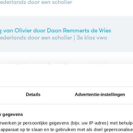
ederlands door een scholier
og van Olivier door Daan Remmerts de Vries
ederlands door een scholier
| 3e klas vwo
og van Olivier door Daan Remmerts de Vries
ederlands door een scholier
| 4e klas vmbo
Details
Advertentie-instellingen
og van Olivier door Daan Remmerts de Vries
ederlands door een scholier
| 3e klas vmbo
w gegevens
werken je persoonlijke gegevens (bijv. uw IP-adres) met behulp
apparaat op te slaan en te gebruiken met als doel gepersonalise