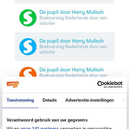
De pupil door Harry Mulisch
Boekverslag Nederlands door een
scholier
De pupil door Harry Mulisch
Boekverslag Nederlands door een
scholier
De pupil door Harry Mulisch
Boekverslag Nederlands door een
scholier
| 4e klas havo
De pupil door Harry Mulisch
Toestemming
Details
Advertentie-instellingen
Ov
Boekverslag Nederlands door een
scholier
| 6e klas vwo
Verantwoord gebruik van uw gegevens
De pupil door Harry Mulisch
Wij en
onze 141 partners
verwerken je persoonlijke