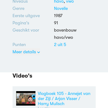
Niveaus
havo
,
vwo
Genre
Novelle
Eerste uitgave
1987
Pagina's
91
Geschikt voor
bovenbouw
havo/vwo
Punten
2 uit 5
Meer details
Nederlands
Kunstwereld
Video's
Vlogboek 105 - Annejet van
der Zijl / Arjan Visser /
Harry Mulisch