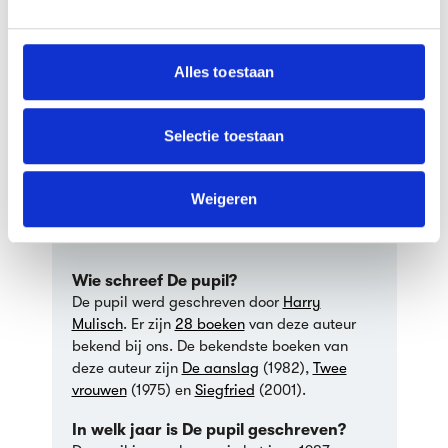
en om ons websiteverkeer te analyseren. Ook delen we
informatie over jouw gebruik van onze site met onze
De pupil door Harry Mulisch
partners voor social media, adverteren en analyse. Deze
Werkstuk Nederlands door een
Alles toestaan
scholier
| 4e klas havo
partners kunnen deze gegevens combineren met andere
informatie die je aan ze hebt verstrekt of die ze hebben
verzameld op basis van jouw gebruik van hun services.
Selectie toestaan
We werken samen met
64 derden
die uw gegevens
Veelgestelde vragen over
kunnen ontvangen en verwerken.
Weigeren
De pupil
Wie schreef De pupil?
De pupil werd geschreven door
Harry
Mulisch
. Er zijn
28 boeken
van deze auteur
bekend bij ons. De bekendste boeken van
deze auteur zijn
De aanslag
(1982),
Twee
vrouwen
(1975) en
Siegfried
(2001).
In welk jaar is De pupil geschreven?