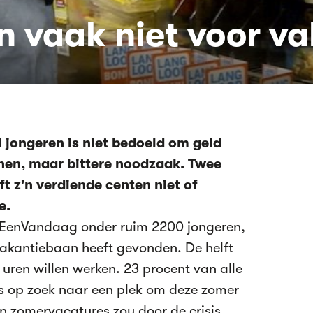
 vaak niet voor va
 jongeren is niet bedoeld om geld
enen, maar bittere noodzaak. Twee
t z'n verdiende centen niet of
e.
EenVandaag onder ruim 2200 jongeren,
akantiebaan heeft gevonden. De helft
uren willen werken. 23 procent van alle
s op zoek naar een plek om deze zomer
an zomervacatures zou door de crisis