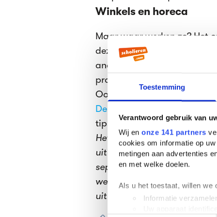
Winkels en horeca
Maar waar werken ze? Het 
deze zomer gaan tieners voo
andere winkels en in de hor
procent) komen voort uit ee
Toestemming
Ook zin om je bankrekening
De Grote Scholieren.com Z
Verantwoord gebruik van u
tips en regels te vinden zijn!
Wij en
onze 141 partners
ver
Het is zomervakantie! Onze r
cookies om informatie op uw 
uit een kokosnoot op een o
metingen aan advertenties en
en met welke doelen.
september publiceren we d
we weer op volle kracht ter
Als u het toestaat, willen we
uit ons archief bij de
Klassie
Informatie verzamelen
Uw apparaat identific