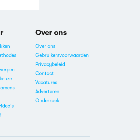
r
Over ons
akken
Over ons
ethodes
Gebruikersvoorwaarden
Privacybeleid
werpen
Contact
ekeuze
Vacatures
xamens
Adverteren
m
Onderzoek
video's
f