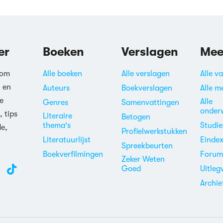
er
Boeken
Verslagen
Mee
 om
Alle boeken
Alle verslagen
Alle v
n en
Auteurs
Boekverslagen
Alle m
e
Alle
Genres
Samenvattingen
onder
, tips
Literaire
Betogen
thema's
Studi
de,
Profielwerkstukken
Literatuurlijst
Einde
Spreekbeurten
Boekverfilmingen
Foru
Zeker Weten
Goed
Uitleg
Archie