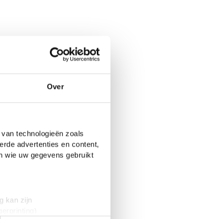
Over
 van technologieën zoals
erde advertenties en content,
en wie uw gegevens gebruikt
g kan zijn
erprinting)