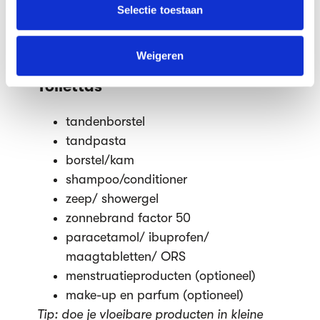
contant geld (genoeg voor een aantal
verzameld op basis van jouw gebruik van hun services.
Selectie toestaan
dagen, in het geval je pas
We werken samen met
63 derden
die uw gegevens
geblokkeerd of gestolen wordt etc)
kunnen ontvangen en verwerken.
Weigeren
creditcard
Toilettas
tandenborstel
tandpasta
borstel/kam
shampoo/conditioner
zeep/ showergel
zonnebrand factor 50
paracetamol/ ibuprofen/
maagtabletten/ ORS
menstruatieproducten (optioneel)
make-up en parfum (optioneel)
Tip: doe je vloeibare producten in kleine