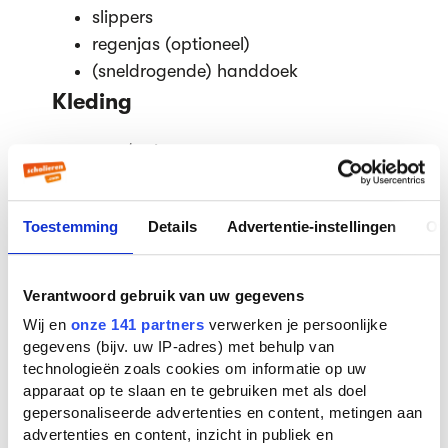
slippers
regenjas (optioneel)
(sneldrogende) handdoek
Kleding
vest/trui
6 korte broeken (jorts/ sportbroekje/
linnen korte broek)
Toestemming
Details
Advertentie-instellingen
Ov
2 lange broeken
3 t-shirts
4 hemdjes/ tanktops
Verantwoord gebruik van uw gegevens
wandelsokken (goede sokken! Niet
Wij en
onze 141 partners
verwerken je persoonlijke
zomaar enkelsokken)
gegevens (bijv. uw IP-adres) met behulp van
joggingbroek/ joggingpak
technologieën zoals cookies om informatie op uw
apparaat op te slaan en te gebruiken met als doel
sportbroek
gepersonaliseerde advertenties en content, metingen aan
2 sportshirts
advertenties en content, inzicht in publiek en
ondergoed (uiteraard)