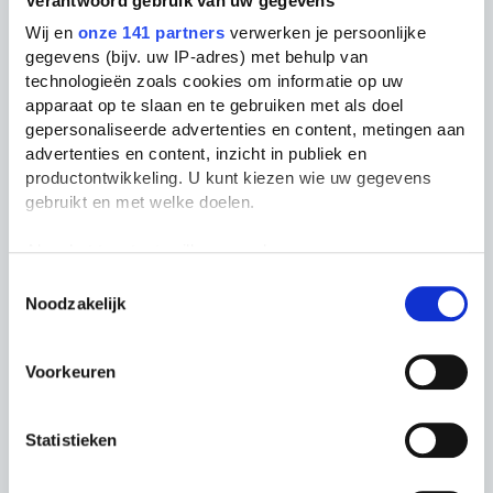
Verantwoord gebruik van uw gegevens
Wij en
onze 141 partners
verwerken je persoonlijke
gegevens (bijv. uw IP-adres) met behulp van
M.
technologieën zoals cookies om informatie op uw
apparaat op te slaan en te gebruiken met als doel
gepersonaliseerde advertenties en content, metingen aan
mijn vriendje[ genaamd
advertenties en content, inzicht in publiek en
Hasan] heeft me verlaten, wat
productontwikkeling. U kunt kiezen wie uw gegevens
te doen??
gebruikt en met welke doelen.
Als u het toestaat, willen we ook graag:
16 jaar geleden
Informatie verzamelen over uw geografische
Toestemmingsselectie
Noodzakelijk
locatie, die tot een paar meter nauwkeurig kan zijn
Uw apparaat identificeren door het actief te
M.
scannen op specifieke eigenschappen (fingerprinting)
Voorkeuren
Lees meer over hoe uw persoonlijke gegevens worden
verwerkt en stel uw voorkeuren in het
detailgedeelte
in.
leeeuuukk :)
Reageren
U kunt uw toestemming op elk moment wijzigen of
Statistieken
intrekken in de Cookieverklaring.
16 jaar geleden