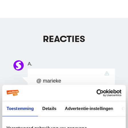
REACTIES
A.
@ marieke
Niet meer aan hem denken. :}
Toestemming
Details
Advertentie-instellingen
Ov
Leuk stripje.
16 jaar geleden